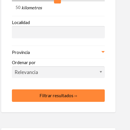
ncio
kilometros
uiler
Localidad
ocios
Provincia
Ordenar por
Filtrar resultados ››