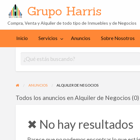
Grupo Harris
Compra, Venta y Alquiler de todo tipo de Inmuebles y de Negocios
Sobre
cios
Contacto
Nosotros
Inicio
Servicios
Anuncios
Sobre Nosotros
ANUNCIOS
ALQUILER DE NEGOCIOS
Todos los anuncios en Alquiler de Negocios (0)
✖ No hay resultados
Parece que no podemos encontrar lo que estás