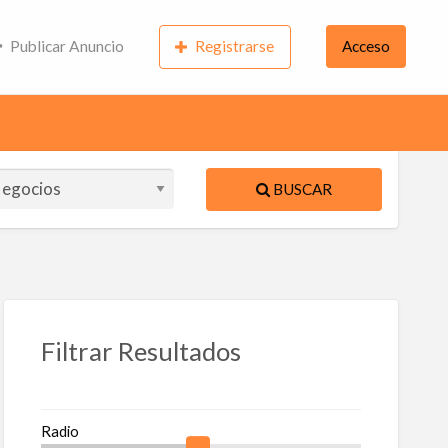
Publicar Anuncio
Registrarse
Acceso
BUSCAR
ente
S
Filtrar Resultados
a
queta
Radio