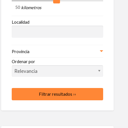
ncio
kilometros
úas
Localidad
Provincia
Ordenar por
Filtrar resultados ››