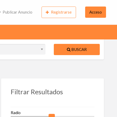
Publicar Anuncio
Registrarse
Acceso
BUSCAR
ente
S
Filtrar Resultados
a
queta
Radio