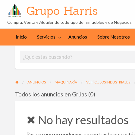
Grupo Harris
Compra, Venta y Alquiler de todo tipo de Inmuebles y de Negocios
Sobre
cios
Contacto
Nosotros
Inicio
Servicios
Anuncios
Sobre Nosotros
ANUNCIOS
MAQUINARÍA
VEHÍCULOS INDUSTRIALES
Todos los anuncios en Grúas (0)
✖ No hay resultados
Parece que no podemos encontrar lo que estás