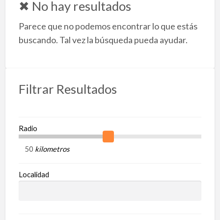
✖ No hay resultados
l
Parece que no podemos encontrar lo que estás
e
d
buscando. Tal vez la búsqueda pueda ayudar.
a
S
Filtrar Resultados
Radio
kilometros
Localidad