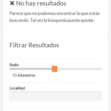
✖ No hay resultados
l
Parece que no podemos encontrar lo que estás
e
d
buscando. Tal vez la búsqueda pueda ayudar.
a
T
T
Filtrar Resultados
Radio
kilometros
Localidad