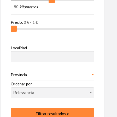
ncio
kilometros
uiler
itación
Precio:
Localidad
Provincia
Ordenar por
Filtrar resultados ››