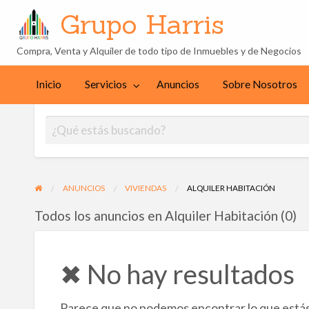
Grupo Harris
Compra, Venta y Alquiler de todo tipo de Inmuebles y de Negocios
Sobre
cios
Contacto
Nosotros
Inicio
Servicios
Anuncios
Sobre Nosotros
ANUNCIOS
VIVIENDAS
ALQUILER HABITACIÓN
Todos los anuncios en Alquiler Habitación (0)
✖ No hay resultados
Parece que no podemos encontrar lo que estás