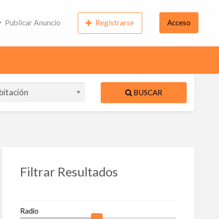
Publicar Anuncio
Registrarse
Acceso
BUSCAR
ente
S
Filtrar Resultados
a
queta
Radio